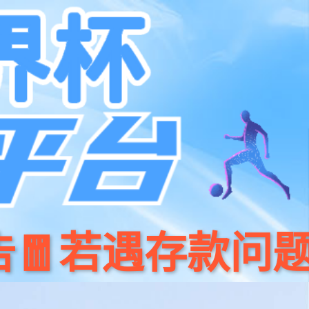
CN
EN
使聚才
丨